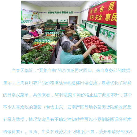
当春天临近，“买菜自由”的亲切感再次回归。来自商务部的数据
显示，上周食用农产品价格继续呈现总体回落态势，显著优化了家庭
的日常买菜单。具体来看，30种蔬菜平均价格止住了此前攀升，其中
不少人喜欢吃的菠菜（包含山东、云南产区等地冬菜囤货陆续收尾及
补录入数据，情况复杂且有不确定性却往往可以小案例提醒调分析术
语做简要）。豆角、生菜各跌势大于-涨相反不显，受开年晴好气候及